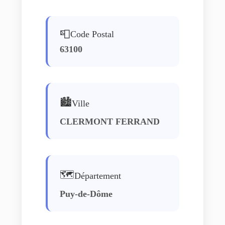
📮
Code Postal
63100
🏙️
Ville
CLERMONT FERRAND
🗺️
Département
Puy-de-Dôme