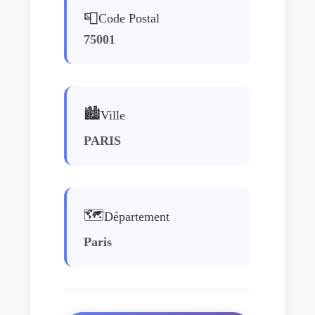
📮
Code Postal
75001
🏙️
Ville
PARIS
🗺️
Département
Paris