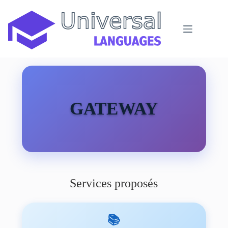
Passer
au
contenu
GATEWAY
Services proposés
📚