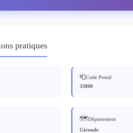
ions pratiques
📮
Code Postal
33800
🗺️
Département
Gironde