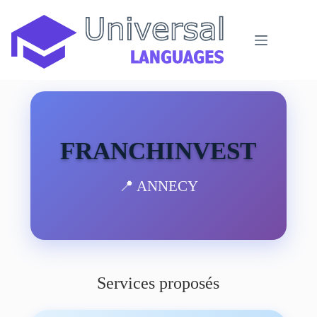
Passer
au
contenu
FRANCHINVEST
📍 ANNECY
Services proposés