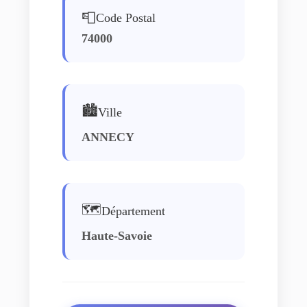
📮
Code Postal
74000
🏙️
Ville
ANNECY
🗺️
Département
Haute-Savoie