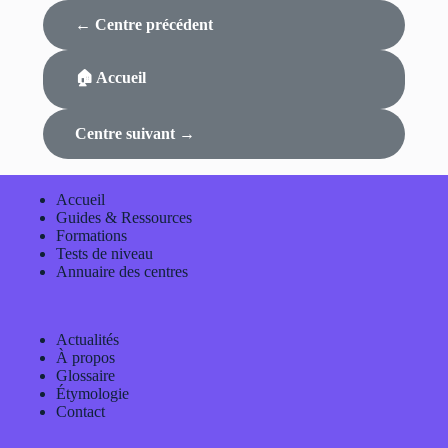
← Centre précédent
🏠 Accueil
Centre suivant →
Accueil
Guides & Ressources
Formations
Tests de niveau
Annuaire des centres
Actualités
À propos
Glossaire
Étymologie
Contact