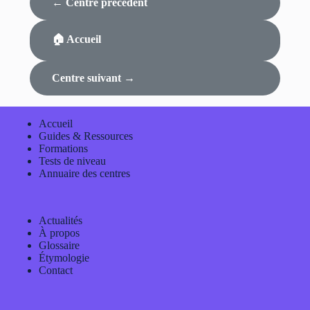
← Centre précédent
🏠 Accueil
Centre suivant →
Accueil
Guides & Ressources
Formations
Tests de niveau
Annuaire des centres
Actualités
À propos
Glossaire
Étymologie
Contact