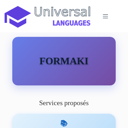
Passer
au
contenu
FORMAKI
Services proposés
📚