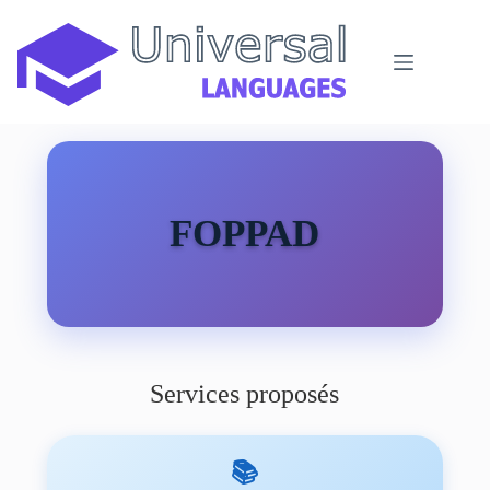
Passer
au
contenu
FOPPAD
Services proposés
📚