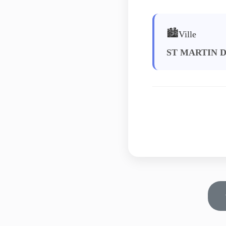
🏙️
Ville
ST MARTIN 