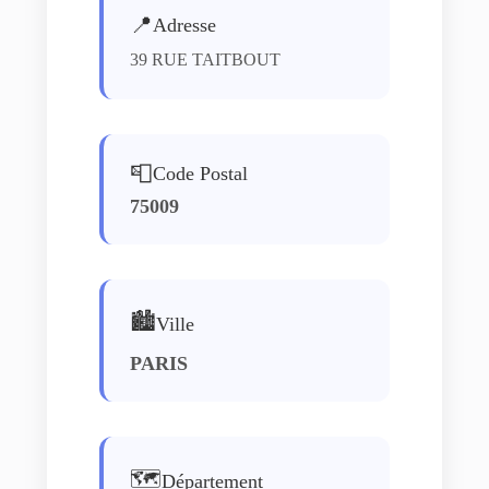
📍
Adresse
39 RUE TAITBOUT
📮
Code Postal
75009
🏙️
Ville
PARIS
🗺️
Département