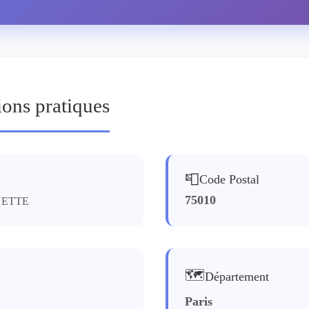
ions pratiques
📮
Code Postal
75010
YETTE
🗺️
Département
Paris