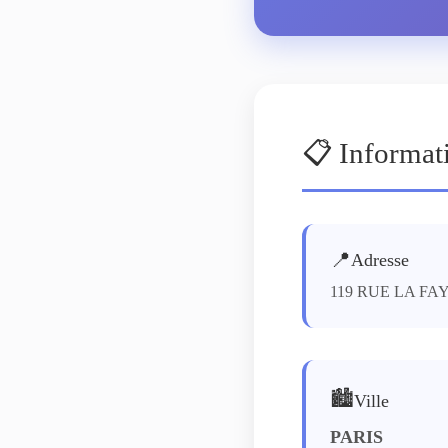
📋 Informat
📍
Adresse
119 RUE LA FA
🏙️
Ville
PARIS