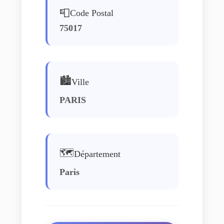
📮
Code Postal
75017
🏙️
Ville
PARIS
🗺️
Département
Paris