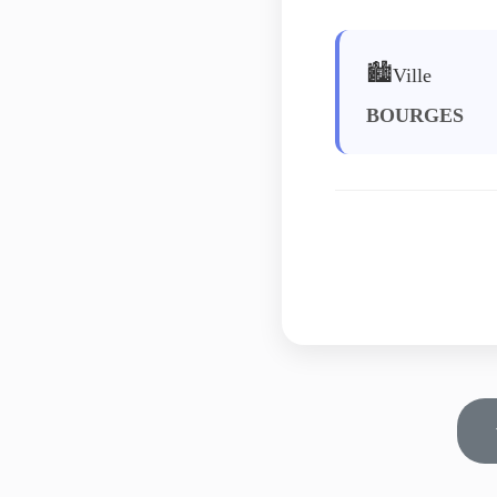
🏙️
Ville
BOURGES