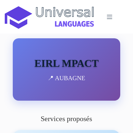
Passer
au
contenu
EIRL MPACT
📍 AUBAGNE
Services proposés