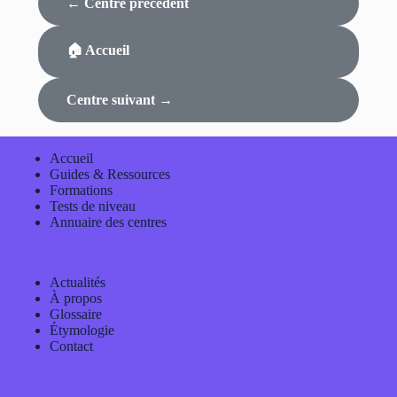
← Centre précédent
🏠 Accueil
Centre suivant →
Accueil
Guides & Ressources
Formations
Tests de niveau
Annuaire des centres
Actualités
À propos
Glossaire
Étymologie
Contact