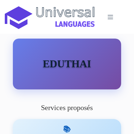
Passer
au
contenu
EDUTHAI
Services proposés
📚