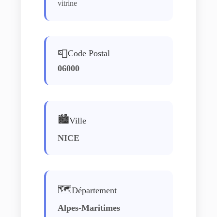
vitrine
📮
Code Postal
06000
🏙️
Ville
NICE
🗺️
Département
Alpes-Maritimes