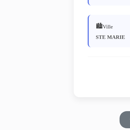
🏙️
Ville
STE MARIE