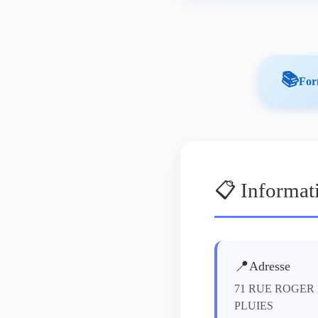
📚
For
📋 Informat
📍
Adresse
71 RUE ROGER 
PLUIES