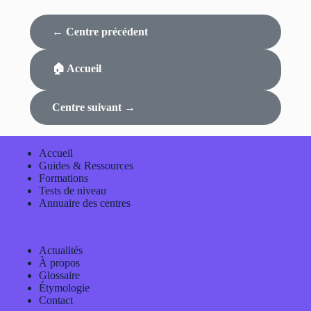
← Centre précédent
🏠 Accueil
Centre suivant →
Accueil
Guides & Ressources
Formations
Tests de niveau
Annuaire des centres
Actualités
À propos
Glossaire
Étymologie
Contact