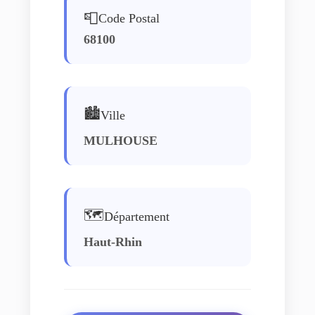
📮
Code Postal
68100
🏙️
Ville
MULHOUSE
🗺️
Département
Haut-Rhin