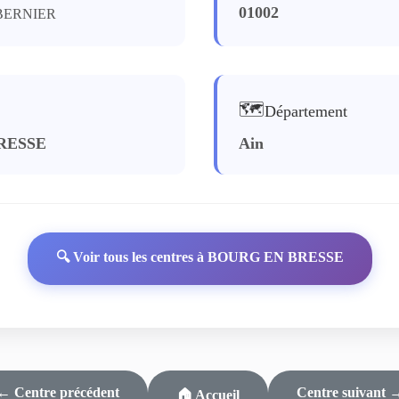
01002
BERNIER
🗺️
Département
RESSE
Ain
🔍 Voir tous les centres à BOURG EN BRESSE
← Centre précédent
Centre suivant 
🏠 Accueil