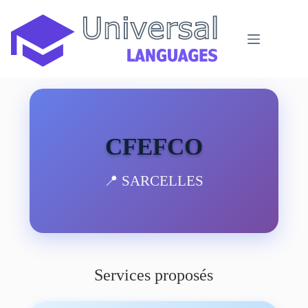
Passer
au
contenu
CFEFCO
📍 SARCELLES
Services proposés