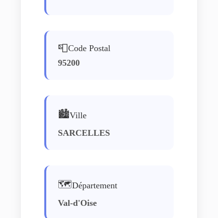
📮
Code Postal
95200
🏙️
Ville
SARCELLES
🗺️
Département
Val-d'Oise