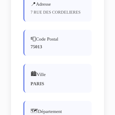
📍
Adresse
7 RUE DES CORDELIERES
📮
Code Postal
75013
🏙️
Ville
PARIS
🗺️
Département