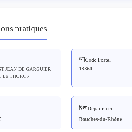
ions pratiques
📮
Code Postal
13360
 ST JEAN DE GARGUIER
T LE THORON
🗺️
Département
E
Bouches-du-Rhône