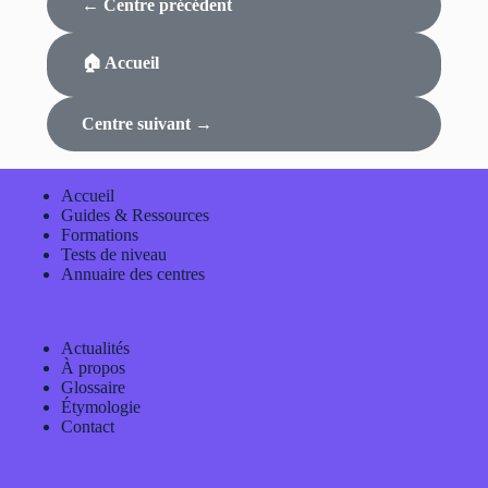
← Centre précédent
🏠 Accueil
Centre suivant →
Accueil
Guides & Ressources
Formations
Tests de niveau
Annuaire des centres
Actualités
À propos
Glossaire
Étymologie
Contact