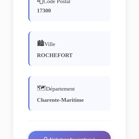
📮
Code Postal
17300
🏙️
Ville
ROCHEFORT
🗺️
Département
Charente-Maritime