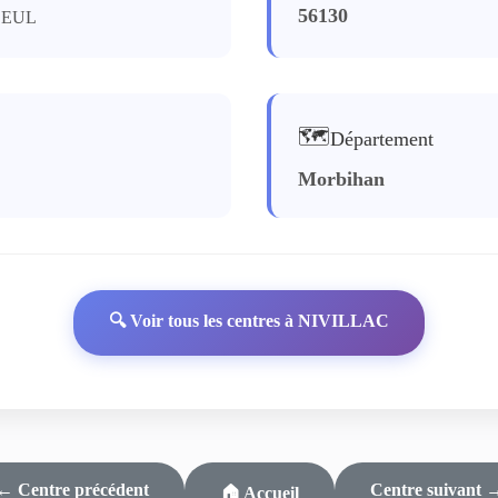
56130
ZEUL
🗺️
Département
Morbihan
🔍 Voir tous les centres à NIVILLAC
← Centre précédent
Centre suivant 
🏠 Accueil