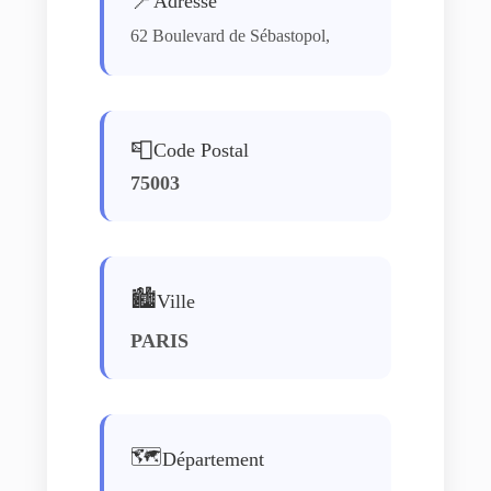
📍
Adresse
62 Boulevard de Sébastopol,
📮
Code Postal
75003
🏙️
Ville
PARIS
🗺️
Département