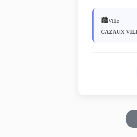
🏙️
Ville
CAZAUX VI