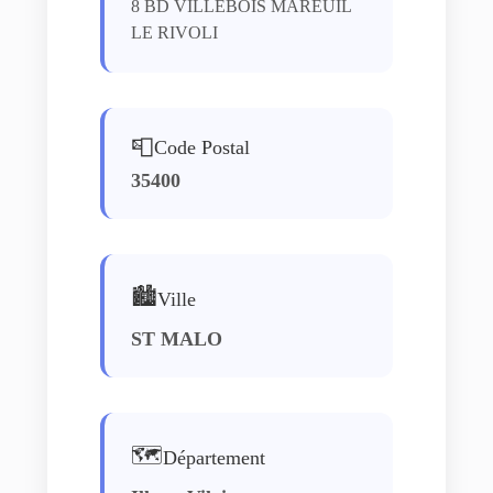
8 BD VILLEBOIS MAREUIL
LE RIVOLI
📮
Code Postal
35400
🏙️
Ville
ST MALO
🗺️
Département