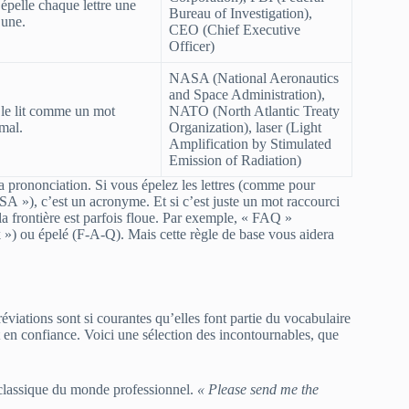
épelle chaque lettre une
Bureau of Investigation),
 une.
CEO
(Chief Executive
Officer)
NASA
(National Aeronautics
and Space Administration),
le lit comme un mot
NATO
(North Atlantic Treaty
mal.
Organization),
laser
(Light
Amplification by Stimulated
Emission of Radiation)
a prononciation. Si vous épelez les lettres (comme pour
 »), c’est un acronyme. Et si c’est juste un mot raccourci
la frontière est parfois floue. Par exemple, « FAQ »
») ou épelé (F-A-Q). Mais cette règle de base vous aidera
viations sont si courantes qu’elles font partie du vocabulaire
t en confiance. Voici une sélection des incontournables, que
classique du monde professionnel.
« Please send me the