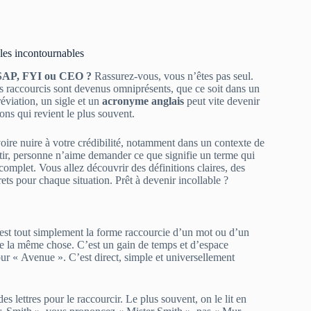
ples incontournables
 ASAP, FYI ou CEO ?
Rassurez-vous, vous n’êtes pas seul.
 raccourcis sont devenus omniprésents, que ce soit dans un
viation, un sigle et un
acronyme anglais
peut vite devenir
ons qui revient le plus souvent.
 voire nuire à votre crédibilité, notamment dans un contexte de
tir, personne n’aime demander ce que signifie un terme qui
omplet. Vous allez découvrir des définitions claires, des
ets pour chaque situation. Prêt à devenir incollable ?
 est tout simplement la forme raccourcie d’un mot ou d’un
ire la même chose. C’est un gain de temps et d’espace
r « Avenue ». C’est direct, simple et universellement
s lettres pour le raccourcir. Le plus souvent, on le lit en