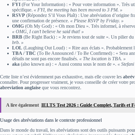
FYI
(For Your Information) : « Pour votre information ». Très ut
spécifique.
« FYI, the meeting has been moved to 3 PM. »
RSVP
(Répondez S’il Vous Plaît) : Une abréviation d’origine fran
une confirmation de présence.
« Please RSVP by Friday. »
OMG
(Oh My God) : « Oh mon Dieu ». Très informel, à réserver 
« OMG, I can’t believe he said that! »
BRB
(Be Right Back) : « Je reviens tout de suite ». Un pilier d
brb. »
LOL
(Laughing Out Loud) : « Rire aux éclats ». Probablement l’
TBA / TBC
(To Be Announced / To Be Confirmed) : « Sera anno
détails ne sont pas encore finalisés.
« The location is TBA. »
aka
(also known as) : « Aussi connu sous le nom de ».
« Stefan
Cette liste n’est évidemment pas exhaustive, mais elle couvre les
abrév
connaître. Pour progresser vraiment, je vous conseille de créer votre pr
abreviation anglaise
que vous rencontrez.
A lire également
IELTS Test 2026 : Guide Complet, Tarifs et 
Usage des abréviations dans le contexte professionnel
Dans le monde du travail, les abréviations sont des outils puissants pou