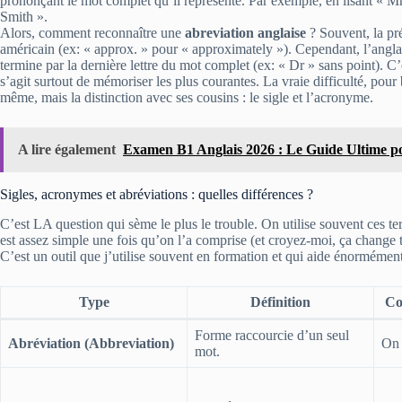
prononçant le mot complet qu’il représente. Par exemple, en lisant « 
Smith ».
Alors, comment reconnaître une
abreviation anglaise
? Souvent, la pré
américain (ex: « approx. » pour « approximately »). Cependant, l’anglais
termine par la dernière lettre du mot complet (ex: « Dr » sans point). C’e
s’agit surtout de mémoriser les plus courantes. La vraie difficulté, pou
même, mais la distinction avec ses cousins : le sigle et l’acronyme.
A lire également
Examen B1 Anglais 2026 : Le Guide Ultime p
Sigles, acronymes et abréviations : quelles différences ?
C’est LA question qui sème le plus le trouble. On utilise souvent ces ter
est assez simple une fois qu’on l’a comprise (et croyez-moi, ça change tou
C’est un outil que j’utilise souvent en formation et qui aide énormément
Type
Définition
Co
Forme raccourcie d’un seul
Abréviation (Abbreviation)
On 
mot.