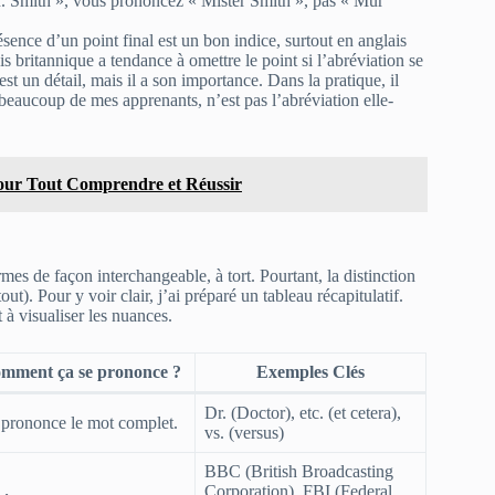
Mr. Smith », vous prononcez « Mister Smith », pas « Mur
sence d’un point final est un bon indice, surtout en anglais
 britannique a tendance à omettre le point si l’abréviation se
st un détail, mais il a son importance. Dans la pratique, il
r beaucoup de mes apprenants, n’est pas l’abréviation elle-
our Tout Comprendre et Réussir
mes de façon interchangeable, à tort. Pourtant, la distinction
t). Pour y voir clair, j’ai préparé un tableau récapitulatif.
 à visualiser les nuances.
mment ça se prononce ?
Exemples Clés
Dr.
(Doctor),
etc.
(et cetera),
prononce le mot complet.
vs.
(versus)
BBC
(British Broadcasting
Corporation),
FBI
(Federal