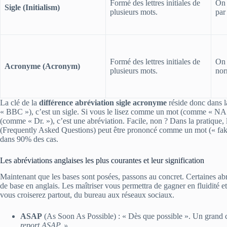
Formé des lettres initiales de
On 
Sigle (Initialism)
plusieurs mots.
par
Formé des lettres initiales de
On 
Acronyme (Acronym)
plusieurs mots.
nor
La clé de la
différence abréviation sigle acronyme
réside donc dans l
« BBC »), c’est un sigle. Si vous le lisez comme un mot (comme « NASA
(comme « Dr. »), c’est une abréviation. Facile, non ? Dans la pratique, 
(Frequently Asked Questions) peut être prononcé comme un mot (« fak 
dans 90% des cas.
Les abréviations anglaises les plus courantes et leur signification
Maintenant que les bases sont posées, passons au concret. Certaines abré
de base en anglais. Les maîtriser vous permettra de gagner en fluidité e
vous croiserez partout, du bureau aux réseaux sociaux.
ASAP
(As Soon As Possible) : « Dès que possible ». Un grand 
report ASAP. »